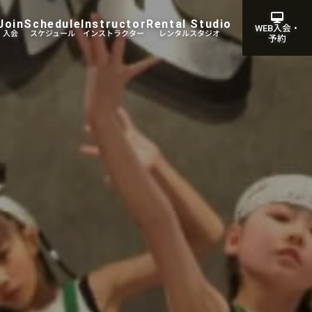
Join
Schedule
Instructor
Rental Studio
WEB入会・
・入会
スケジュール
インストラクター
レンタルスタジオ
予約