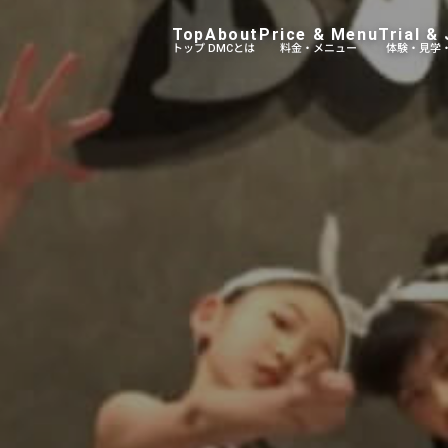
Top
About
Price & Menu
Trial & 
トップ
DMCとは
料金・メニュー
体験・見学