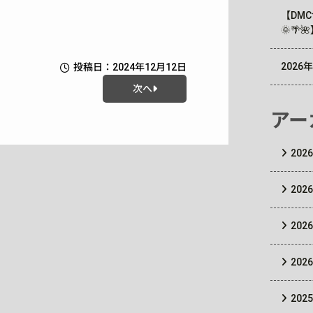
【DM
🌞🌴
202
投稿日：2024年12月12日
次へ
アー
202
202
202
202
202